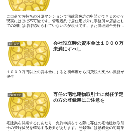
ご自身でお持ちの分譲マンションで宅建業免許の申請ができるのか？
現実にはほぼ不可能です。管理規約で居住用以外に事務所や店舗とし
ての利用はほぼ認められていないのが現状です。また管理組合発行の
承諾書も必要になりますが、こちらもほぼ発行されません。
会社設立時の資本金は１０００万
会社設立
未満にすべし
１０００万円以上の資本金にすると初年度から消費税の支払い義務が
発生
専任の宅地建物取引士に就任予定
宅建業免許
の方の登録簿にご注意を
宅建業を開業するにあたり、免許申請をする際に専任の宅地建物取引
士の登録状況を確認する必要があります。登録簿には勤務先の宅建業