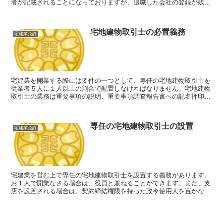
者が記載されることになっておりますが、退職した会社の登録が残っ
ておりますと、宅建業免許の申請が通りません。
宅地建物取引士の必置義務
宅建業免許
宅建業を開業する際には要件の一つとして、専任の宅地建物取引士を
従業者５人に１人以上の割合で配置しなければなりません。宅地建物
取引士の業務は重要事項の説明、重要事項調査報告書への記名押印、
３７条書面への記名押印があり、資格者以外はこれらの業務はできま
せん。
専任の宅地建物取引士の設置
宅建業免許
宅建業を営む上で専任の宅地建物取引士を設置する義務があります。
お１人で開業なさる場合は、役員と兼ねることができます。また、支
店を設置される場合は、契約締結権限を持った政令使用人を置かなけ
ればなりません。常勤性と専従性を求められますのでご注意くださ
い。